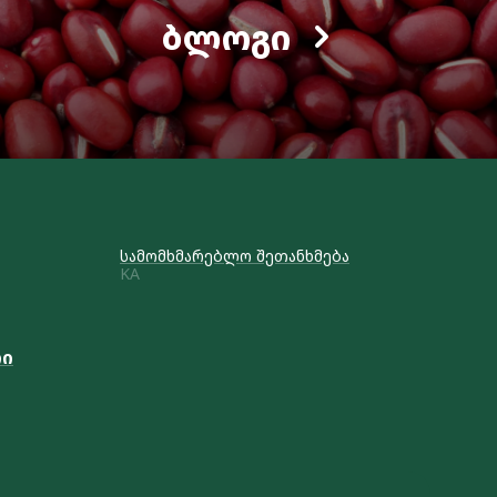
ᲑᲚᲝᲒᲘ
სამომხმარებლო შეთანხმება
KA
რი