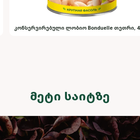
კონსერვირებული ლობიო Bonduelle თეთრი, 4
ᲛᲔᲢᲘ ᲡᲐᲘᲢᲖᲔ