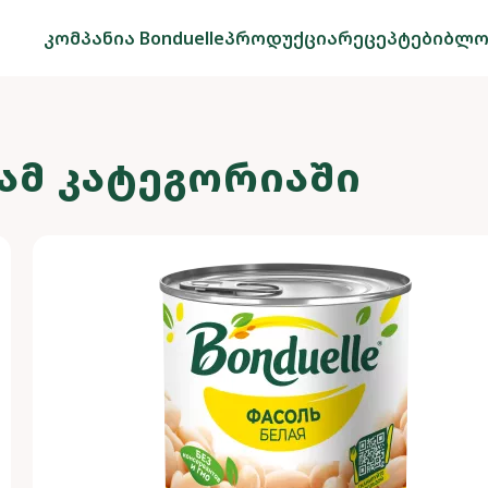
კომპანია Bonduelle
პროდუქცია
რეცეპტები
ბლო
ᲐᲛ ᲙᲐᲢᲔᲒᲝᲠᲘᲐᲨᲘ