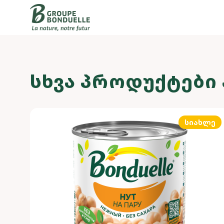
ᲡᲮᲕᲐ ᲞᲠᲝᲓᲣᲥᲢᲔᲑᲘ 
სიახლე