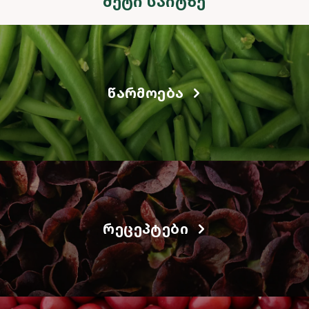
ᲛᲔᲢᲘ ᲡᲐᲘᲢᲖᲔ
ᲬᲐᲠᲛᲝᲔᲑᲐ
ᲠᲔᲪᲔᲞᲢᲔᲑᲘ