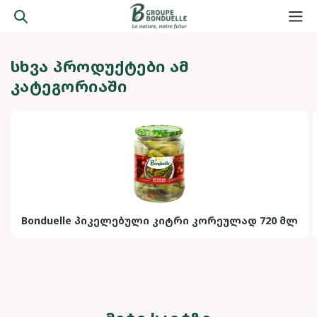
ᲡᲮᲕᲐ ᲞᲠᲝᲓᲣᲥᲢᲔᲑᲘ ᲐᲛ
ᲙᲐᲢᲔᲒᲝᲠᲘᲐᲨᲘ
Bonduelle პიკელებული კიტრი კორეულად 720 მლ