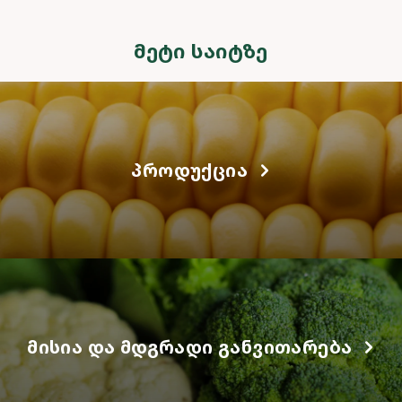
ᲛᲔᲢᲘ ᲡᲐᲘᲢᲖᲔ
ᲞᲠᲝᲓᲣᲥᲪᲘᲐ
ᲛᲘᲡᲘᲐ ᲓᲐ ᲛᲓᲒᲠᲐᲓᲘ ᲒᲐᲜᲕᲘᲗᲐᲠᲔᲑᲐ