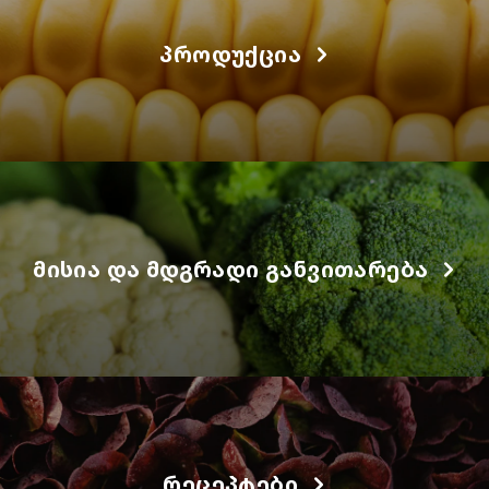
ᲞᲠᲝᲓᲣᲥᲪᲘᲐ
ᲛᲘᲡᲘᲐ ᲓᲐ ᲛᲓᲒᲠᲐᲓᲘ ᲒᲐᲜᲕᲘᲗᲐᲠᲔᲑᲐ
ᲠᲔᲪᲔᲞᲢᲔᲑᲘ