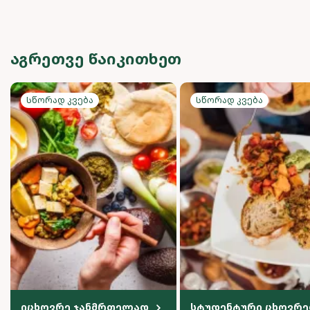
ᲐᲒᲠᲔᲗᲕᲔ ᲬᲐᲘᲙᲘᲗᲮᲔᲗ
Სწორად კვება
Სწორად კვება
იცხოვრე ჯანმრთელად
სტუდენტური ცხოვრე