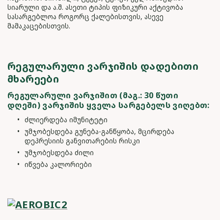
სიარული და ა.შ. ასეთი ტიპის ფიზიკური აქტივობა
სასარგებლოა როგორც ქალებისთვის, ასევე
მამაკაცებისთვის.
ᲠᲔᲒᲣᲚᲐᲠᲣᲚᲘ ᲕᲐᲠᲯᲘᲨᲘᲡ ᲓᲐᲓᲔᲑᲘᲗᲘ
ᲛᲮᲐᲠᲔᲔᲑᲘ
ᲠᲔᲒᲣᲚᲐᲠᲣᲚᲘ ᲕᲐᲠᲯᲘᲨᲘᲗ (ᲛᲐᲒ.: 30 ᲬᲣᲗᲘ
ᲓᲦᲔᲨᲘ) ᲕᲐᲠᲯᲘᲨᲘᲡ ᲧᲕᲔᲚᲐ ᲡᲐᲠᲒᲔᲑᲔᲚᲡ ᲕᲘᲦᲔᲑᲗ:
ძლიერდება იმუნიტეტი
უმჯობესდება გუნება-განწყობა, მცირდება
დეპრესიის განვითარების რისკი
უმჯობესდება ძილი
იწვება კალორიები