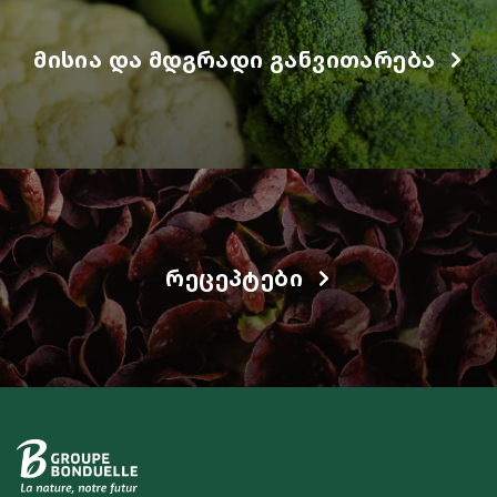
ᲛᲘᲡᲘᲐ ᲓᲐ ᲛᲓᲒᲠᲐᲓᲘ ᲒᲐᲜᲕᲘᲗᲐᲠᲔᲑᲐ
ᲠᲔᲪᲔᲞᲢᲔᲑᲘ