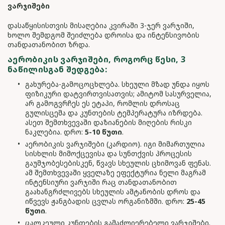
ვარჯიშები
დასაწყისისთვის მისაღებია კვირაში 3-ჯერ ვარჯიში,
ხოლო შემდგომ შეიძლება დროისა და ინტენსივობის
თანდათანობით ზრდა.
ᲐᲔᲠᲝᲑᲘᲙᲘᲡ ᲕᲐᲠᲯᲘᲨᲔᲑᲘ, ᲠᲝᲒᲝᲠᲪ ᲬᲔᲡᲘ, 3
ᲜᲐᲬᲘᲚᲘᲡᲒᲐᲜ ᲨᲔᲓᲒᲔᲑᲐ:
გახურება-გამოცოცხლება. სხეული მზად უნდა იყოს
ფიზიკური დატვირთვისათვის; ამიტომ სასურველია,
არ გამოგვრჩეს ეს ეტაპი, რომლის დროსაც
გულისცემა და კუნთების ტემპერატურა იზრდება.
ასეთ შემთხვევაში დაზიანების მიღების რისკი
ნაკლებია. დრო:
5-10 წუთი
.
აერობიკის ვარჯიშები (კარდიო). იგი მიმართულია
სისხლის მიმოქცევისა და სუნთქვის პროცესის
გაუმჯობესებისკენ, წვავს სხეულის ცხიმოვან ფენას.
ამ შემთხვევაში ყველაზე ეფექტურია ნელი მაგრამ
ინტენსიური ვარჯიში რაც თანდათანობით
გაახანგრძლივებს სხეულის ამტანობის დროს და
იწვევს ჟანგბადის ცვლას ორგანიზმში. დრო:
25-45
წუთი
.
ცალკეული კუნთების გამაძლიერებელი ვარჯიშები.