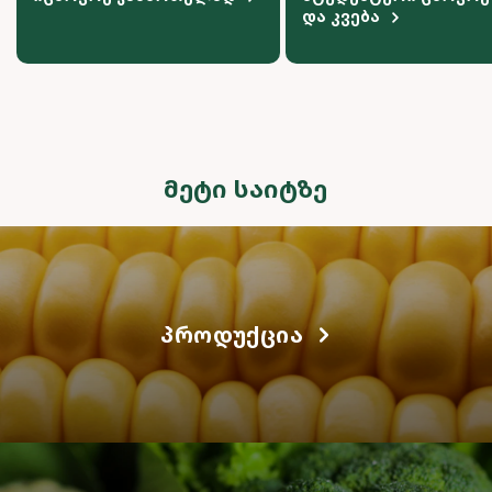
და კვება
ᲛᲔᲢᲘ ᲡᲐᲘᲢᲖᲔ
ᲞᲠᲝᲓᲣᲥᲪᲘᲐ