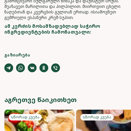
გამომცხვარი ბულგარული წიწაკა და დაუმატეთ სოუსს.
შეაზავეთ მარილითა და პილპილით. მიირთვით ცხელი
ნაღებთან და კვერცხის გულთან ერთად. ისიამოვნეთ
გემრიელი ესპანური კრემ-სუპით.
ᲐᲛ ᲙᲔᲠᲫᲘᲡ ᲛᲝᲡᲐᲛᲖᲐᲓᲔᲑᲚᲐᲓ ᲡᲐᲭᲘᲠᲝ
ᲘᲜᲒᲠᲔᲓᲘᲔᲜᲢᲔᲑᲘᲡ ᲩᲐᲛᲝᲜᲐᲗᲕᲐᲚᲘ:
ᲒᲐᲖᲘᲐᲠᲔᲑᲐ
ᲐᲒᲠᲔᲗᲕᲔ ᲬᲐᲘᲙᲘᲗᲮᲔᲗ
Სწორად კვება
Სწორად კვება