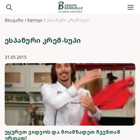
მთავარი
ბლოგი
ესპანური კრემ-სუპი
ᲔᲡᲞᲐᲜᲣᲠᲘ ᲙᲠᲔᲛ-ᲡᲣᲞᲘ
31.05.2015
ᲣᲧᲣᲠᲔᲗ ᲕᲘᲓᲔᲝᲡ ᲓᲐ ᲛᲝᲐᲛᲖᲐᲓᲔᲗ ᲩᲕᲔᲜᲗᲐᲜ
ᲔᲠᲗᲐᲓ!