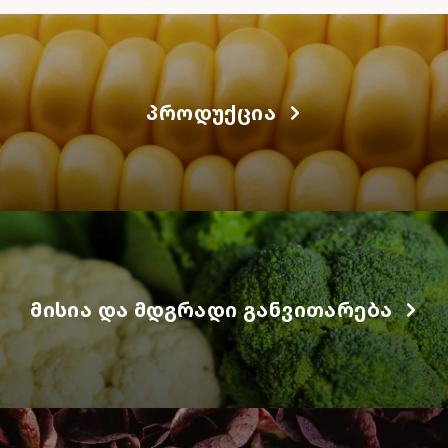
ᲞᲠᲝᲓᲣᲥᲪᲘᲐ
ᲛᲘᲡᲘᲐ ᲓᲐ ᲛᲓᲒᲠᲐᲓᲘ ᲒᲐᲜᲕᲘᲗᲐᲠᲔᲑᲐ