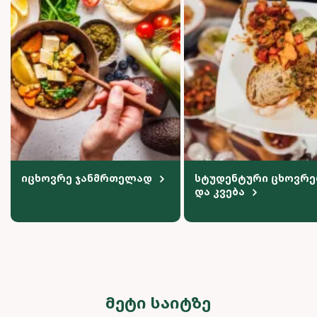
იცხოვრე ჯანმრთელად
სტუდენტური ცხოვრე
და კვება
ᲛᲔᲢᲘ ᲡᲐᲘᲢᲖᲔ