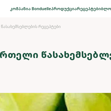
კომპანია Bonduelle
პროდუქცია
რეცეპტები
ბლო
 წასახემსებლების რეცეპტები
ᲛᲠᲗᲔᲚᲘ ᲬᲐᲡᲐᲮᲔᲛᲡᲔᲑᲚ