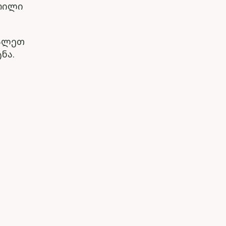
ჭრილი
ცალეთ
ნა.