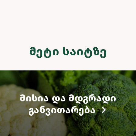
ᲛᲔᲢᲘ ᲡᲐᲘᲢᲖᲔ
ᲛᲘᲡᲘᲐ ᲓᲐ ᲛᲓᲒᲠᲐᲓᲘ
ᲒᲐᲜᲕᲘᲗᲐᲠᲔᲑᲐ