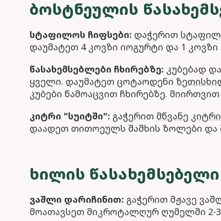
ᲑᲝᲡᲢᲜᲔᲣᲚᲘᲡ ᲬᲐᲡᲐᲮᲔᲛ
სტაფილოს ჩიფსები:
დაჭერით
სტაფი
დაუმატეთ 4 კოვზი იოგურტი და 1 კოვზი 
წასახემსებლები ჩხირებზე:
კუბებად დ
ყველი. დაუმატეთ ცოტაოდენი
ზეთისხი
კუბები წამოაცვით ჩხირებზე. მიირთვით
კიტრი "სუიტში":
გაჭერით
მწვანე კიტრი
დაადეთ თითოეულს შაშხის ზოლები და შ
ᲮᲘᲚᲘᲡ ᲬᲐᲡᲐᲮᲔᲛᲡᲔᲑᲔᲚᲘ
ვაშლი დარიჩინით:
გაჭერით მჟავე ვაშ
მოათავსეთ მიკროტალღურ ღუმელში 2-3