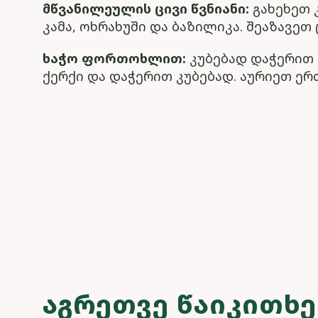
მწვანილეულის ცივი წვნიანი:
გახეხეთ 
კამა, ოხრახუში და ბაზილიკა. შეაზავე
ხაჭო ფორთოხლით:
კუბებად დაჭერით
ქერქი და დაჭერით კუბებად. აურიეთ ე
ᲐᲒᲠᲔᲗᲕᲔ ᲬᲐᲘᲙᲘᲗᲮ