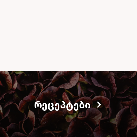
ᲠᲔᲪᲔᲞᲢᲔᲑᲘ