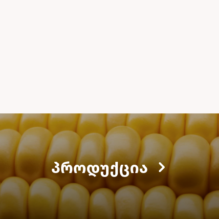
ᲞᲠᲝᲓᲣᲥᲪᲘᲐ