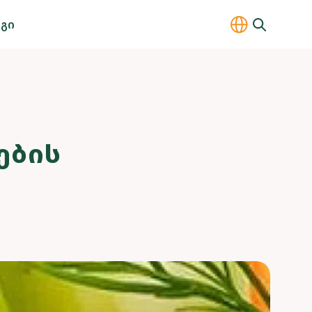
გი
ᲔᲑᲘᲡ