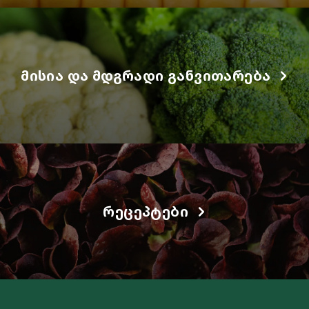
ᲛᲘᲡᲘᲐ ᲓᲐ ᲛᲓᲒᲠᲐᲓᲘ ᲒᲐᲜᲕᲘᲗᲐᲠᲔᲑᲐ
ᲠᲔᲪᲔᲞᲢᲔᲑᲘ