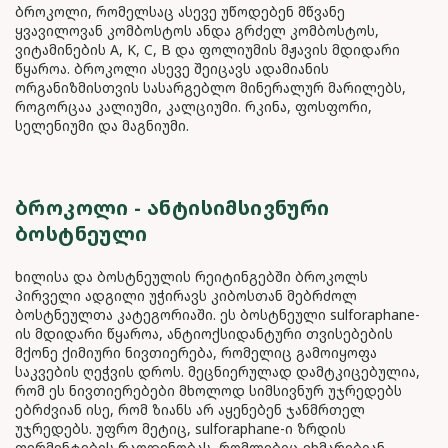
ბროკოლი, რომელსაც ასევე უწოდებენ მწვანე
ყვავილოვან კომბოსტოს ანდა გრძელ კომბოსტოს,
ვიტამინების A, K, C, B და ფოლიუმის მჟავის მდიდარი
წყაროა. ბროკოლი ასევე შეიცავს ადამიანის
ორგანიზმისთვის სასარგებლო მინერალურ მარილებს,
როგორცაა კალიუმი, კალციუმი. რკინა, ფოსფორი,
სელენიუმი და მაგნიუმი.
ᲑᲠᲝᲙᲝᲚᲘ - ᲐᲜᲢᲘᲡᲘᲛᲡᲘᲕᲜᲣᲠᲘ
ᲑᲝᲡᲢᲜᲔᲣᲚᲘ
ხილისა და ბოსტნეულის რეიტინგებში ბროკოლს
პირველი ადგილი უჭირავს კიბოსთან მებრძოლ
ბოსტნეულთა კატეგორიაში. ეს ბოსტნეული sulforaphane-
ის მდიდარი წყაროა, ანტიოქსიდანტური თვისებების
მქონე ქიმიური ნივთიერება, რომელიც გამოიყოფა
საკვების ღეჭვის დროს. მეცნიერულად დამტკიცებულია,
რომ ეს ნივთიერებები მხოლოდ სიმსივნურ უჯრედებს
ებრძვიან ისე, რომ ზიანს არ აყენებენ ჯანმრთელ
უჯრედებს. უფრო მეტიც, sulforaphane-ი ზრდის
ფერმენტების რაოდენობას, რომლებიც ეხმარებიან