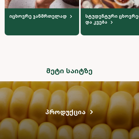
იცხოვრე ჯანმრთელად
სტუდენტური ცხოვრე
და კვება
ᲛᲔᲢᲘ ᲡᲐᲘᲢᲖᲔ
ᲞᲠᲝᲓᲣᲥᲪᲘᲐ