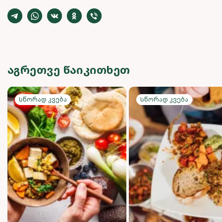
ᲐᲒᲠᲔᲗᲕᲔ ᲬᲐᲘᲙᲘᲗᲮᲔᲗ
Სწორად კვება
Სწორად კვება