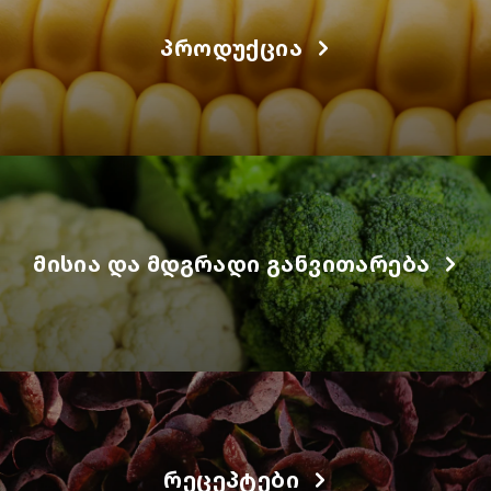
ᲞᲠᲝᲓᲣᲥᲪᲘᲐ
ᲛᲘᲡᲘᲐ ᲓᲐ ᲛᲓᲒᲠᲐᲓᲘ ᲒᲐᲜᲕᲘᲗᲐᲠᲔᲑᲐ
ᲠᲔᲪᲔᲞᲢᲔᲑᲘ