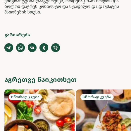
ემიგრანტებმა დააგემოვნეს, როდესაც მათ ბოლოს და
ბოლოს დაჭრეს კომბოსტო და სტაფილო და დაუმატეს
მაიონეზის სოუსი.
ᲒᲐᲖᲘᲐᲠᲔᲑᲐ
ᲐᲒᲠᲔᲗᲕᲔ ᲬᲐᲘᲙᲘᲗᲮᲔᲗ
Სწორად კვება
Სწორად კვება