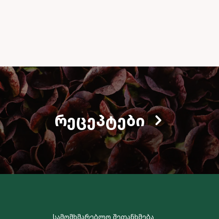
ᲠᲔᲪᲔᲞᲢᲔᲑᲘ
სამომხმარებლო შეთანხმება