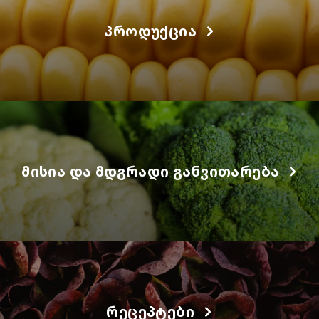
ᲞᲠᲝᲓᲣᲥᲪᲘᲐ
ᲛᲘᲡᲘᲐ ᲓᲐ ᲛᲓᲒᲠᲐᲓᲘ ᲒᲐᲜᲕᲘᲗᲐᲠᲔᲑᲐ
ᲠᲔᲪᲔᲞᲢᲔᲑᲘ