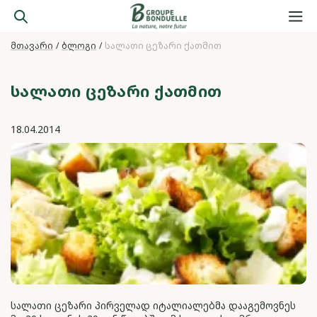
მთავარი
ბლოგი
სალათი ცეზარი ქათმით
ᲡᲐᲚᲐᲗᲘ ᲪᲔᲖᲐᲠᲘ ᲥᲐᲗᲛᲘᲗ
18.04.2014
სალათი ცეზარი პირველად იტალიალებმა დააგემოვნეს