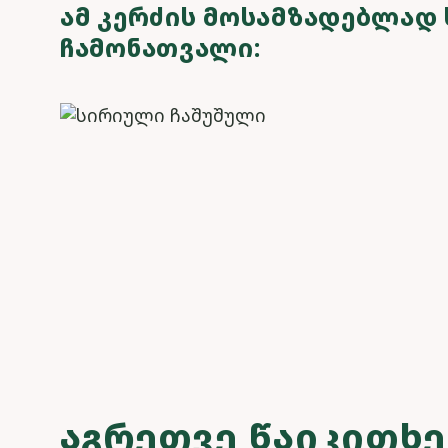
ᲐᲛ ᲙᲔᲠᲫᲘᲡ ᲛᲝᲡᲐᲛᲖᲐᲓᲔᲑᲚᲐᲓ 
ᲩᲐᲛᲝᲜᲐᲗᲕᲐᲚᲘ:
ᲐᲒᲠᲔᲗᲕᲔ ᲬᲐᲘᲙᲘᲗᲮ