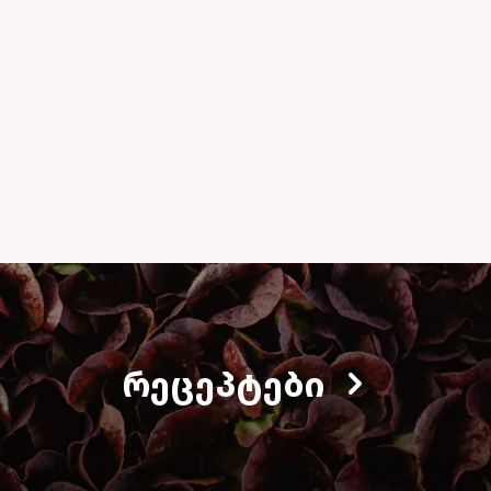
ᲠᲔᲪᲔᲞᲢᲔᲑᲘ