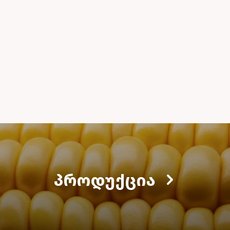
ᲞᲠᲝᲓᲣᲥᲪᲘᲐ