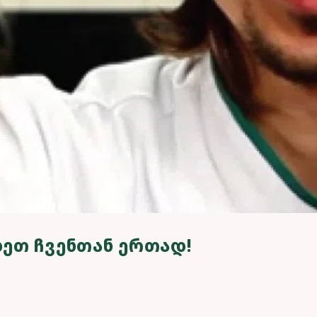
ᲔᲗ ᲩᲕᲔᲜᲗᲐᲜ ᲔᲠᲗᲐᲓ!