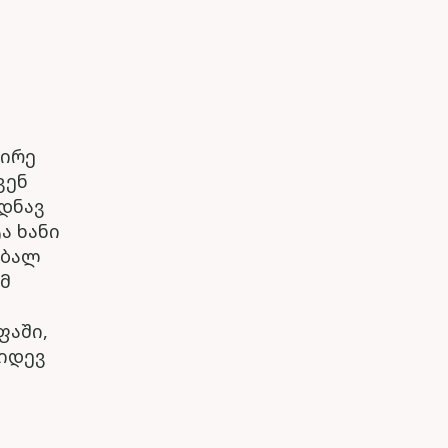
ცირე
ვენ
დნავ
ა ხანი
აბალ
ამ
ფაში,
კიდევ