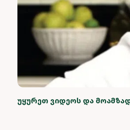
ᲣᲧᲣᲠᲔᲗ ᲕᲘᲓᲔᲝᲡ ᲓᲐ ᲛᲝᲐᲛᲖᲐᲓ