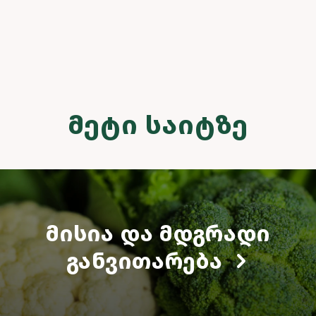
ᲛᲔᲢᲘ ᲡᲐᲘᲢᲖᲔ
ᲛᲘᲡᲘᲐ ᲓᲐ ᲛᲓᲒᲠᲐᲓᲘ
ᲒᲐᲜᲕᲘᲗᲐᲠᲔᲑᲐ