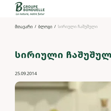
მთავარი
ბლოგი
სირიული ჩაშუშული
ᲡᲘᲠᲘᲣᲚᲘ ᲩᲐᲨᲣᲨᲣ
25.09.2014