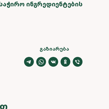
ᲡᲐᲭᲘᲠᲝ ᲘᲜᲒᲠᲔᲓᲘᲔᲜᲢᲔᲑᲘᲡ
ᲒᲐᲖᲘᲐᲠᲔᲑᲐ
ᲔᲗ