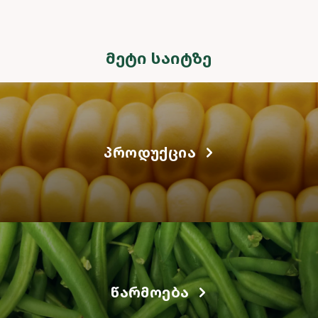
ᲛᲔᲢᲘ ᲡᲐᲘᲢᲖᲔ
ᲞᲠᲝᲓᲣᲥᲪᲘᲐ
ᲬᲐᲠᲛᲝᲔᲑᲐ