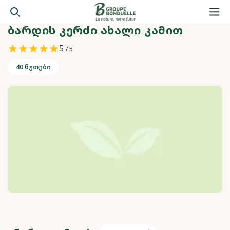
ᲑᲐᲠᲓᲘᲡ ᲙᲔᲠᲫᲘ ᲐᲮᲐᲚᲘ ᲙᲐᲛᲘᲗ
5
/ 5
40 წუთები