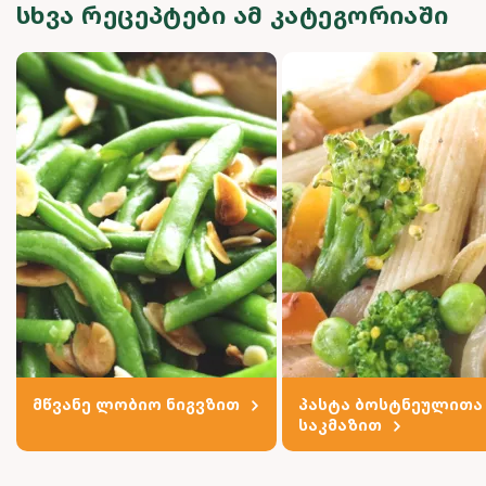
ᲡᲮᲕᲐ ᲠᲔᲪᲔᲞᲢᲔᲑᲘ ᲐᲛ ᲙᲐᲢᲔᲒᲝᲠᲘᲐᲨᲘ
მწვანე ლობიო ნიგვზით
პასტა ბოსტნეულითა
საკმაზით