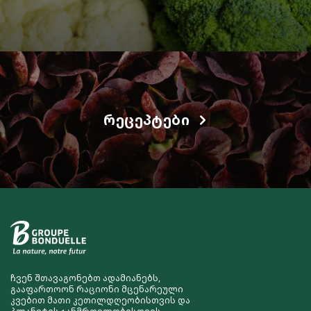
ᲠᲔᲪᲔᲞᲢᲔᲑᲘ
ჩვენ შთავაგონებთ ადამიანებს,
გააფართოონ რაციონი მცენარეული
კვებით მათი კეთილდღეობისთვის და