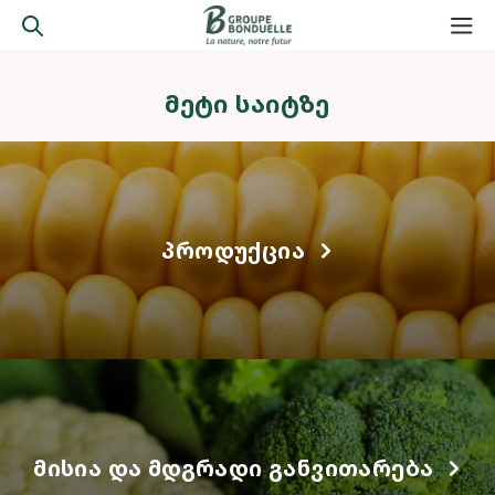
ᲛᲔᲢᲘ ᲡᲐᲘᲢᲖᲔ
ᲞᲠᲝᲓᲣᲥᲪᲘᲐ
ᲛᲘᲡᲘᲐ ᲓᲐ ᲛᲓᲒᲠᲐᲓᲘ ᲒᲐᲜᲕᲘᲗᲐᲠᲔᲑᲐ